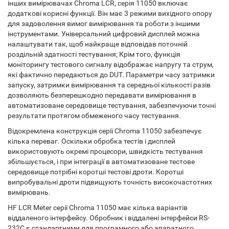
інших вимірювачах Chroma LCR, серія 11050 включає
додаткові корисні функції. Він має 3 режими вихідного опору
для задоволення вимог вимірювання та роботи з іншими
інструментами. Універсальний цифровий дисплей можна
налаштувати так, щоб найкраще відповідав поточній
роздільній здатності тестування; Крім того, функція
моніторингу тестового сигналу відображає напругу та струм,
які фактично передаються до DUT. Параметри часу затримки
запуску, затримки вимірювання та середньої кількості разів
дозволяють безперешкодно передавати вимірювання в
автоматизоване середовище тестування, забезпечуючи точні
результати протягом обмеженого часу тестування.
Відокремлена конструкція серії Chroma 11050 забезпечує
кілька переваг. Оскільки обробка тестів і дисплей
використовують окремі процесори, швидкість тестування
збільшується, і при інтеграції в автоматизоване тестове
середовище потрібні коротші тестові дроти. Коротші
випробувальні дроти підвищують точність високочастотних
вимірювань.
HF LCR Meter серії Chroma 11050 має кілька варіантів
віддаленого інтерфейсу. Обробник і віддалені інтерфейси RS-
232C є стандартними для програмного або апаратного