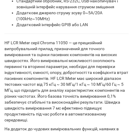
Стандартний обробник, RS-232C, USB-накопичувач і
зовнішній інтерфейс керування струмом зміщення
Додаткове джерело струму зсуву 0~5A/20A
(100kHz~10MHz)
Додатковий інтерфейс GPIB або LAN
HF LCR Meter серії Chroma 11050 — це прецизійний
випробувальний прилад, призначений для точного
вимірювання та оцінки пасивних компонентів на високих
швидкостях. Його вимірювальні можливості охоплюють
первинні та вторинні параметри, необхідні для перевірки
індуктивності, ємності, опору, добротності та коефіцієнта втрат
пасивних компонентів. HF LCR Meter має широкий діапазон
тестових частот від 75 кГц ~ 30 МГц/1 кГц ~ 10 МГц/60 Гц ~ 5
МГц, що підходить для аналізу характеристик компонентів на
різних частотах. Його базова точність вимірювання 0,1%
забезпечує стабільні та високонадійні результати. Швидка
швидкість вимірювання 7 мс ефективно підвищує
продуктивність під час роботи в автоматизованому
середовищі.
На додаток до чудових вимірювальних функцій, наявних в