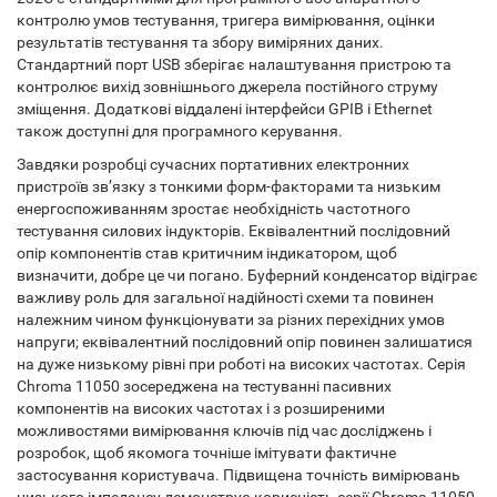
контролю умов тестування, тригера вимірювання, оцінки
результатів тестування та збору виміряних даних.
Стандартний порт USB зберігає налаштування пристрою та
контролює вихід зовнішнього джерела постійного струму
зміщення. Додаткові віддалені інтерфейси GPIB і Ethernet
також доступні для програмного керування.
Завдяки розробці сучасних портативних електронних
пристроїв зв’язку з тонкими форм-факторами та низьким
енергоспоживанням зростає необхідність частотного
тестування силових індукторів. Еквівалентний послідовний
опір компонентів став критичним індикатором, щоб
визначити, добре це чи погано. Буферний конденсатор відіграє
важливу роль для загальної надійності схеми та повинен
належним чином функціонувати за різних перехідних умов
напруги; еквівалентний послідовний опір повинен залишатися
на дуже низькому рівні при роботі на високих частотах. Серія
Chroma 11050 зосереджена на тестуванні пасивних
компонентів на високих частотах і з розширеними
можливостями вимірювання ключів під час досліджень і
розробок, щоб якомога точніше імітувати фактичне
застосування користувача. Підвищена точність вимірювань