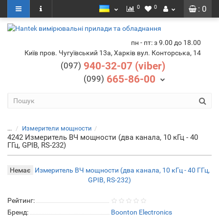
0
0
: 0
пн - пт: з 9.00 до 18.00
Київ пров. Чугуївський 13а, Харків вул. Конторська, 14
940-32-07 (viber)
(097)
665-86-00
(099)
...
Измерители мощности
4242 Измеритель ВЧ мощности (два канала, 10 кГц - 40
ГГц, GPIB, RS-232)
Немає
Рейтинг:
Бренд:
Boonton Electronics