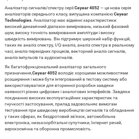
Аналізатор сигналів/спектру серії
Ceyear 4052
— це нова серія
аналізаторів середнього класу, випущена компанією
Ceyear
Technologies
. Аналізатор має відмінні характеристики:
високий динамічний діапазон вимірювань, низький фазовий
шум, високу точність вимірювання амплітуди і високу
швидкість вимірювань. Він підтримує широкий набір функцій,
таких як аналіз спектру, I/Q-аналіз, аналіз спектра в реальному
часі, аналіз перехідних процесів, векторний аналіз сигналів,
аналіз імпульсів та аудіосигналів.
Як багатофункціональний аналізатор загального
призначення,
Ceyear 4052
володіє хорошими можливостями
розширення і може бути інтегрований в тестову систему або
використовуватися для вторинної розробки завдяки
наявності різних цифрових і аналогових інтерфейсів. Завдяки
поєднанню високих експлуатаційних характеристик та
гнучкості застосування, прилад задовольняє вимогам
тестування при швидкому виробництві сигналів та обладнання
у таких сферах, як бездротовий зв'язок, автомобільна
електроніка, низькоорбітальні супутники, Інтернет речей,
аерокосмічна та оборонна промисловість.