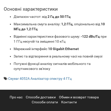
Основні характеристики
Діапазон частот: від
2 Гц до 50 ГГц
Максимальна смуга аналізу:
1,2 ГГц
, опціонально від
10
МГц до 1,2 ГГц
Відмінні характеристики фазового шуму:
-122 dBc/Гц
при
1 ГГц несучій та зміщенні 10 кГц
Мережний інтерфейс
10 Gigabit Ethernet
Запис та відтворення в реальному часі на повній смузі
Потужні функції аналізу сигналів мобільного та
супутникового зв'язку
Ceyear 4052A Аналізатор спектру 4 ГГц
Про нас
Cпособи доставки
Обмен и возврат товара
Способи оплати
Контакти