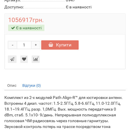
Артикул:
8947
Доступно:
Є в наявності
1056917грн.
Є в наявності
-
Купити
+
Опис
Відгуки (0)
Комплект из 2-х модулей Path Align-R™ для юстировки антенн.
Встроены 4 диап. частот: 1.5-2.5ГГц, 5.8-6.6ГГц, 11.0-12.0ГГц,
18.1¬19.4ГГц, разр. 1,0МГц. Вых. мощность передатчика 0
dBm, стаб. 5.1x10- 9/день. Непрерывная полнодуплексная
голосовая ЧМ-радиосвязь через головные гарнитуры.
Звуковой контроль потерь на трассе посредством тона