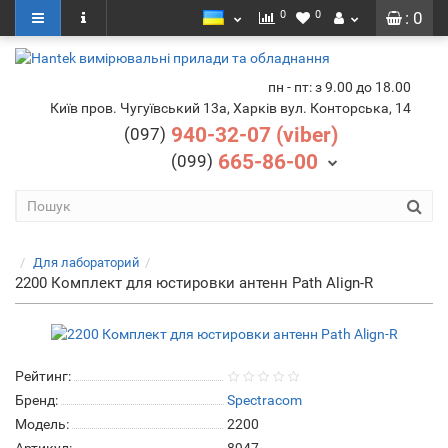
0
0
: 0
пн - пт: з 9.00 до 18.00
Київ пров. Чугуївський 13а, Харків вул. Конторська, 14
940-32-07 (viber)
(097)
665-86-00
(099)
Для лабораторий
2200 Комплект для юстировки антенн Path Align-R
Рейтинг:
Бренд:
Spectracom
Модель:
2200