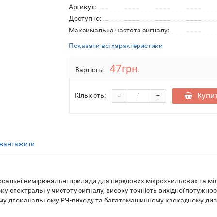
Артикул:
Доступно:
Максимальна частота сигналу:
Показати всі характеристики
47грн.
Вартість:
-
Купи
Кількість:
+
вантажити
іверсальні вимірювальні прилади для передових мікрохвильових та 
оку спектральну чистоту сигналу, високу точність вихідної потужно
ому двоканальному РЧ-виходу та багатомашинному каскадному диза