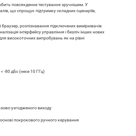
робить повсякденне тестування зручнішим. У
лів, що спрощує підтримку складних сценаріїв,
й браузер, розпізнавання підключених вимірювачів
алізація інтерфейсу управління і безліч інших нових
 для високоточних випробувань як на рівні
< -80 дБс (несе 10 ГГц)
азово-узгодженого виходу
 основі покрокового ручного керування