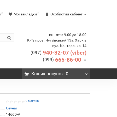
0
0
я
Мої закладки
Особистий кабінет
пн - пт: з 9.00 до 18.00
Київ пров. Чугуївський 13а, Харків
вул. Конторська, 14
940-32-07 (viber)
(097)
665-86-00
(099)
Кошик
покупок
: 0
0 відгуків
Ceyear
1466D-V