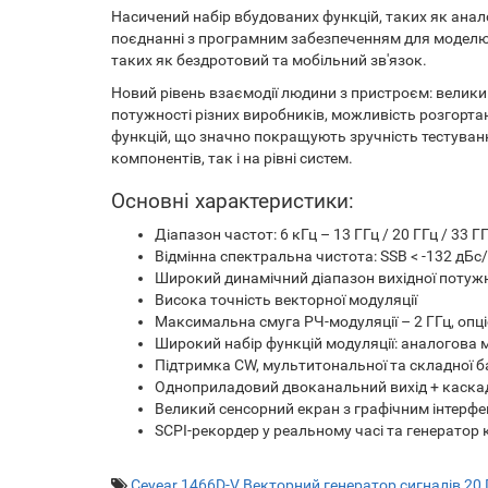
Насичений набір вбудованих функцій, таких як анал
поєднанні з програмним забезпеченням для моделюв
таких як бездротовий та мобільний зв'язок.
Новий рівень взаємодії людини з пристроєм: велики
потужності різних виробників, можливість розгортан
функцій, що значно покращують зручність тестування
компонентів, так і на рівні систем.
Основні характеристики:
Діапазон частот: 6 кГц – 13 ГГц / 20 ГГц / 33 ГГ
Відмінна спектральна чистота: SSB < -132 дБс/Г
Широкий динамічний діапазон вихідної потужн
Висока точність векторної модуляції
Максимальна смуга РЧ-модуляції – 2 ГГц, опц
Широкий набір функцій модуляції: аналогова 
Підтримка CW, мультитональної та складної б
Одноприладовий двоканальний вихід + каскад
Великий сенсорний екран з графічним інтерф
SCPI-рекордер у реальному часі та генератор
Ceyear 1466D-V Векторний генератор сигналів 20 