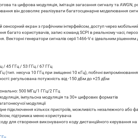
огова та цифрова модуляція, імітація загасання сигналу та AWGN, 
ання він дозволяє реалізувати багатосценарне моделювання сигна
й сенсорний екран з графічним інтерфейсом, доступ через мобільни
ня багато користувачів, запис команд SCPI в реальному часі, персон
. Векторні генератори сигналів серії 1466-V є ідеальним рішенням
ц / 45 ГГц / 53 ГГц / 67 ГГц
ц (тип. несуча 10 ГГц при зміщенні 10 кГц), побічні випромінювання 
ості: регульована потужність від -150 дБм до +25 дБм
іонально: 500 МГц/1 ГГц/2 ГГц
модуляція, імпульсна модуляція та 30+ цифрових форматів
агатонесучої модуляції
не підключення кількох пристроїв, можливість незалежного або ф
ейсом, підтримка меню користувача
 коду для створення виконуваного коду дистанційного керування на
ГГц