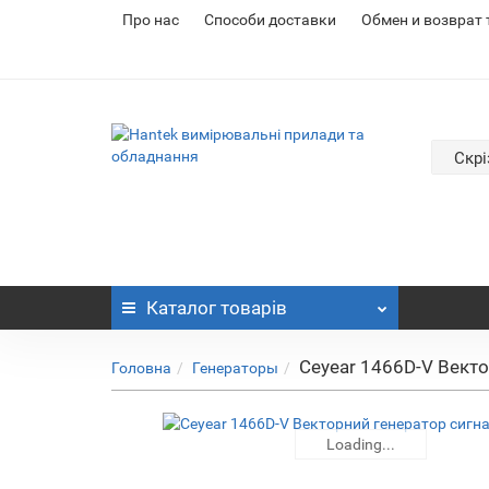
Про нас
Cпособи доставки
Обмен и возврат
Скрі
Каталог
товарів
Ceyear 1466D-V Векто
Головна
Генераторы
Loading...
Loading...