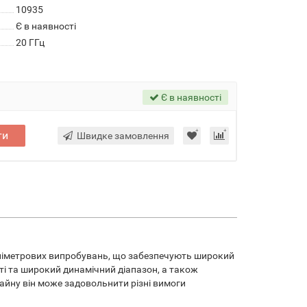
10935
Є в наявності
20 ГГц
Є в наявності
ти
Швидке замовлення
міліметрових випробувань, що забезпечують широкий
сті та широкий динамічний діапазон, а також
йну він може задовольнити різні вимоги