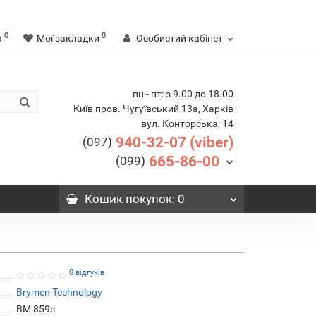
0
0
я
Мої закладки
Особистий кабінет
пн - пт: з 9.00 до 18.00
Київ пров. Чугуївський 13а, Харків
вул. Конторська, 14
940-32-07 (viber)
(097)
665-86-00
(099)
Кошик
покупок
: 0
0 відгуків
Brymen Technology
ВМ 859s