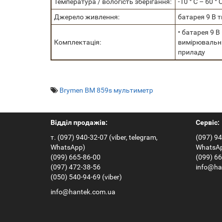
Температура / вологість зберігання:
-10 ° С – 60 ° 
Джерело живлення:
батарея 9 В 
• батарея 9 В
Комплектація:
вимірювальні
приладу
Brymen ВМ 859s мультиметр
Відділ продажів:
Сервіс:
т. (097) 940-32-07 (viber, telegram,
(097) 94
WhatsApp)
WhatsA
(099) 665-86-00
(099) 6
(097) 472-38-56
info@ha
(050) 540-94-69 (viber)
info@hantek.com.ua