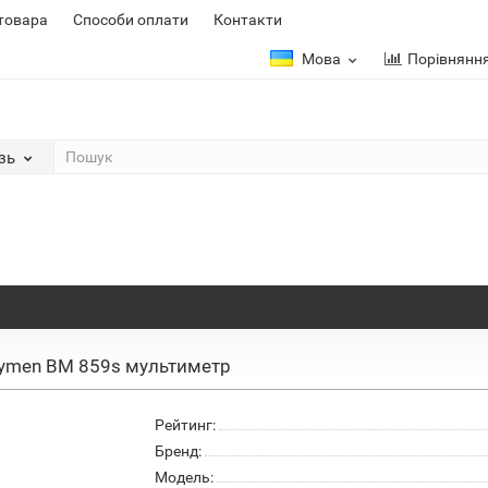
 товара
Способи оплати
Контакти
Мова
Порівнянн
зь
ymen ВМ 859s мультиметр
Рейтинг:
Бренд:
Модель: