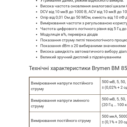
Утримання даних, режим відносного вимірів.
Висока частота оновлення аналогової шкали 
DCV від 10 мкВ до 1000 В, ACV від 10 мкВ до 10
Опір від 0,01 Ом до 50 МОм, ємність від 10 пФ
Вимірювання частоти з регульованою користу
Частота цифрового логічного рівня від 5 Гц до
Модуляція в%, перевірка діодів
Показання струму петлі технологічного процес
Показання dBm з 20 вибираними значеннями 
Висока швидкість автоматичного вибору діап
Великий зручний дисплей з підсвічуванням
Технічні характеристики Brymen ВМ 8
500 мВ, 5, 50,
Вимірювання напруги постійного
± (0,02% + 2 о
струму
500 мВ, 5, 50,
Вимірювання напруги змінного
(20 Гц … 100 к
струму
500 мкА, 5000
Вимірювання постійного струму
± (0,1% + 20 о