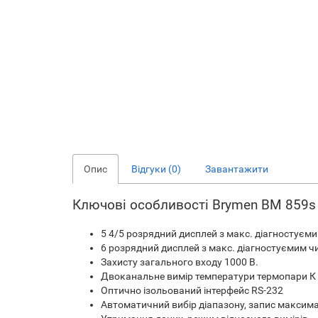
Опис
Відгуки (0)
Завантажити
Ключові особливості Brymen ВМ 859s
5 4/5 розрядний дисплей з макс. діагностуєм
6 розрядний дисплей з макс. діагностуємим 
Захисту загального входу 1000 В.
Двоканальне вимір температури термопари К ти
Оптично ізольований інтерфейс RS-232
Автоматичний вибір діапазону, запис максима