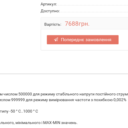
Артикул:
Доступно:
7688грн.
Вартість:
Попереднє замовлення
им числом 500000 для режиму стабільного напруги постійного струм
числом 999999 для режиму вимірювання частоти з похибкою 0,002%
пу -50 ° С..1000 ° С
льного, мінімального і МАХ-MIN значень.