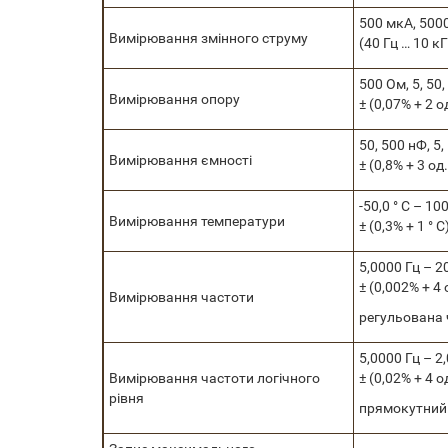
500 мкА, 5000
Вимірювання змінного струму
(40 Гц … 10 кГ
500 Ом, 5, 50
Вимірювання опору
± (0,07% + 2 о
50, 500 нФ, 5,
Вимірювання ємності
± (0,8% + 3 од
-50,0 ° С – 100
Вимірювання температури
± (0,3% + 1 ° 
5,0000 Гц – 2
± (0,002% + 4 
Вимірювання частоти
регульована ч
5,0000 Гц – 2
Вимірювання частоти логічного
± (0,02% + 4 о
рівня
прямокутний