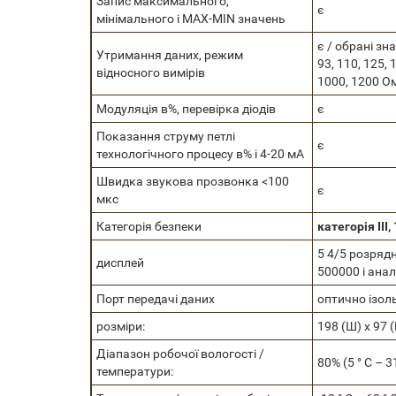
Запис максимального,
є
мінімального і МАХ-MIN значень
є / обрані зна
Утримання даних, режим
93, 110, 125, 
відносного вимірів
1000, 1200 О
Модуляція в%, перевірка діодів
є
Показання струму петлі
є
технологічного процесу в% і 4-20 мА
Швидка звукова прозвонка <100
є
мкс
Категорія безпеки
категорія III,
5 4/5 розряд
дисплей
500000 і ана
Порт передачі даних
оптично ізол
розміри:
198 (Ш) х 97 (
Діапазон робочої вологості /
80% (5 ° С – 31
температури: