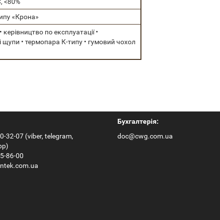
С, <80%
типу «Крона»
 • керівництво по експлуатації •
 щупи • термопара К-типу • гумовий чохол
Бухгалтерія:
0-32-07 (viber, telegram,
doc@cwg.com.ua
pp)
65-86-00
ntek.com.ua