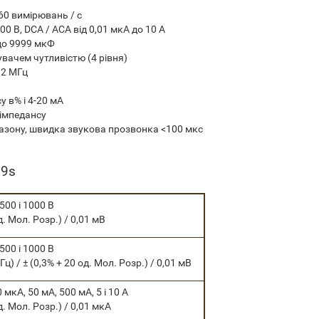
60 вимірювань / с
00 В, DCA / ACA від 0,01 мкА до 10 А
 до 9999 мкФ
вачем чутливістю (4 рівня)
 2 МГц
у в% і 4-20 мА
імпедансу
азону, швидка звукова прозвонка <100 мкс
59s
 500 і 1000 В
д. Мол. Розр.) / 0,01 мВ
 500 і 1000 В
Гц) / ± (0,3% + 20 од. Мол. Розр.) / 0,01 мВ
 мкА, 50 мА, 500 мА, 5 і 10 А
д. Мол. Розр.) / 0,01 мкА