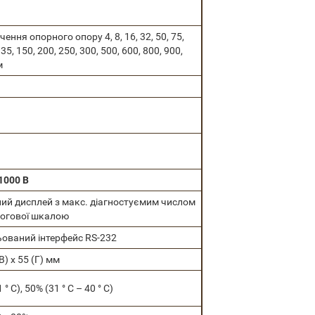
чення опорного опору 4, 8, 16, 32, 50, 75,
135, 150, 200, 250, 300, 500, 600, 800, 900,
м
 1000 В
ний дисплей з макс. діагностуємим числом
логової шкалою
ьований інтерфейс RS-232
В) х 55 (Г) мм
 ° С), 50% (31 ° С – 40 ° С)