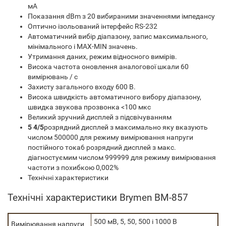
мА
Показання dBm з 20 вибираними значеннями імпедансу
Оптично ізольований інтерфейс RS-232
Автоматичний вибір діапазону, запис максимального,
мінімального і МАХ-MIN значень.
Утримання даних, режим відносного вимірів.
Висока частота оновлення аналогової шкали 60
вимірювань / с
Захисту загального входу 600 В.
Висока швидкість автоматичного вибору діапазону,
швидка звукова прозвонка <100 мкс
Великий зручний дисплей з підсвічуванням
5 4/5
розрядний дисплей з максимально яку вказують
числом 500000 для режиму вимірювання напруги
постійного тока6 розрядний дисплей з макс.
діагностуємим числом 999999 для режиму вимірювання
частоти з похибкою 0,002%
Технічні характеристики
Технічні характеристики Brymen BM-857
500 мВ, 5, 50, 500 і 1000 В
Вимірювання напруги