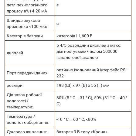
петлі технологічного
є
процесу в% і 4-20 мА
Швидка звукова
є
прозвонка <100 мкс
Категорія безпеки
категорія III, 600 В
5 4/5 розрядний дисплей з макс.
діагностуємим числом 500000
дисплей
і аналогової шкалою
оптично ізольований інтерфейс RS-
Порт передачі даних
232
розміри:
198 (Ш) х 97 (В) х 55 (Г) мм
Діапазон робочої
80% (5 ° С … 31 ° С), 50% (31 ° С … 40 °
вологості /
С)
температури:
Температура /
-10 ° С … 60 ° С, <80%
вологість зберігання:
Джерело живлення:
батарея 9 В типу «Крона»