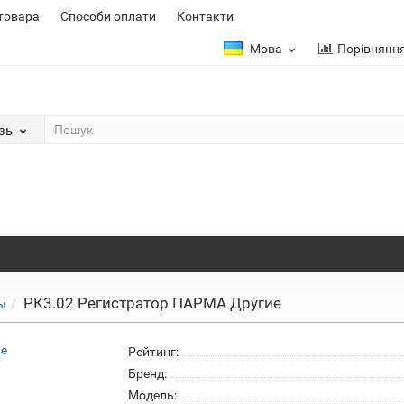
 товара
Способи оплати
Контакти
Мова
Порівнянн
зь
РК3.02 Регистратор ПАРМА Другие
ы
Рейтинг:
Бренд:
Модель: