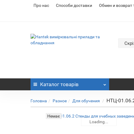
Про нас
Cпособи доставки
Обмен и возврат
Скрі
Каталог
товарів
НТЦ-01.06.
Головна
Разное
Для обучения
Немає
Loading...
Loading...