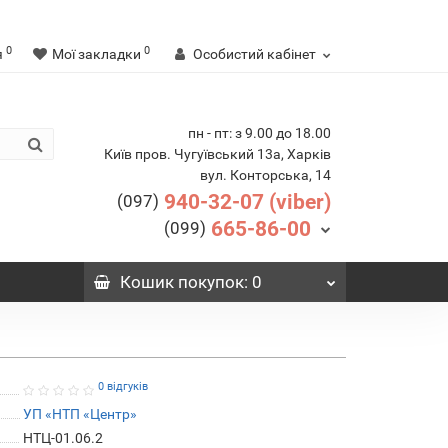
0
0
я
Мої закладки
Особистий кабінет
пн - пт: з 9.00 до 18.00
Київ пров. Чугуївський 13а, Харків
вул. Конторська, 14
940-32-07 (viber)
(097)
665-86-00
(099)
Кошик
покупок
: 0
0 відгуків
УП «НТП «Центр»
НТЦ-01.06.2