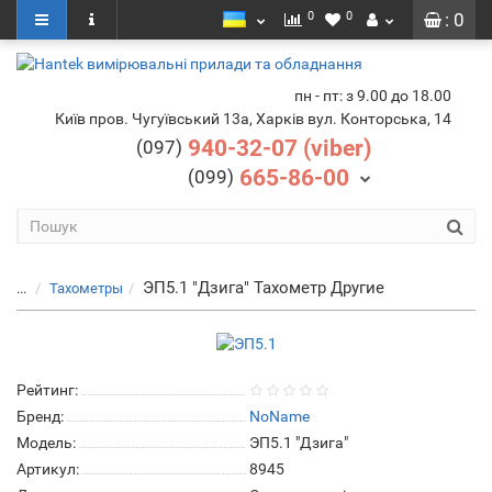
0
0
: 0
пн - пт: з 9.00 до 18.00
Київ пров. Чугуївський 13а, Харків вул. Конторська, 14
940-32-07 (viber)
(097)
665-86-00
(099)
ЭП5.1 "Дзига" Тахометр Другие
...
Тахометры
Рейтинг:
Бренд:
NoName
Модель:
ЭП5.1 "Дзига"
Артикул:
8945