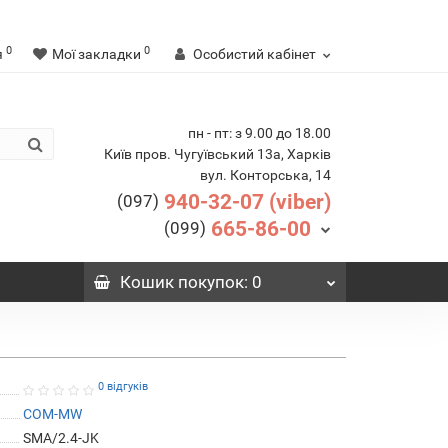
0
0
я
Мої закладки
Особистий кабінет
пн - пт: з 9.00 до 18.00
Київ пров. Чугуївський 13а, Харків
вул. Конторська, 14
940-32-07 (viber)
(097)
665-86-00
(099)
Кошик
покупок
: 0
0 відгуків
COM-MW
SMA/2.4-JK