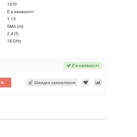
1970
Є в наявності
1.15
SMA (m)
2.4 (f)
18 GHz
Є в наявності
ти
Швидке замовлення