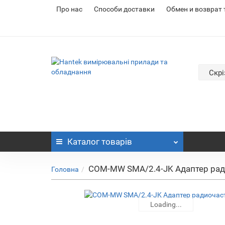
Про нас
Cпособи доставки
Обмен и возврат
Скрі
Каталог
товарів
COM-MW SMA/2.4-JK Адаптер ра
Головна
Loading...
Loading...