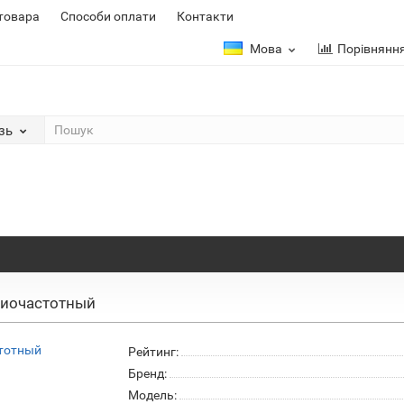
 товара
Способи оплати
Контакти
Мова
Порівнянн
зь
диочастотный
Рейтинг:
Бренд:
Модель: