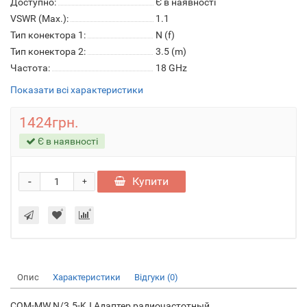
Доступно:
Є в наявності
VSWR (Max.):
1.1
Тип конектора 1:
N (f)
Тип конектора 2:
3.5 (m)
Частота:
18 GHz
Показати всі характеристики
1424грн.
Є в наявності
-
Купити
+
Опис
Характеристики
Відгуки (0)
COM-MW N/3.5-KJ Адаптер радиочастотный