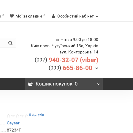
0
0
я
Мої закладки
Особистий кабінет
пн - пт: з 9.00 до 18.00
Київ пров. Чугуївський 13а, Харків
вул. Конторська, 14
940-32-07 (viber)
(097)
665-86-00
(099)
Кошик
покупок
: 0
0 відгуків
Ceyear
87234F