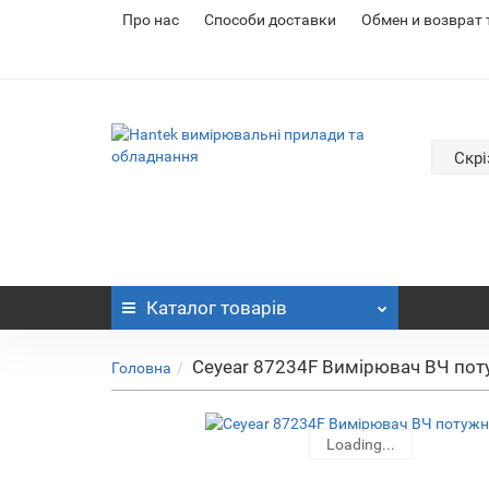
Про нас
Cпособи доставки
Обмен и возврат
Скрі
Каталог
товарів
Ceyear 87234F Вимірювач ВЧ пот
Головна
Loading...
Loading...