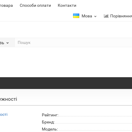
 товара
Способи оплати
Контакти
Мова
Порівнянн
зь
ужності
Рейтинг:
Бренд:
Модель: