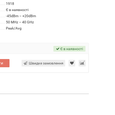
1918
Є в наявності
-45dBm – +20dBm
50 MHz – 40 GHz
Peak/Avg
Є в наявності
ти
Швидке замовлення