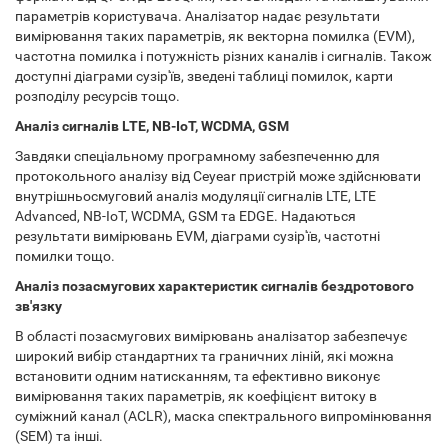
параметрів користувача. Аналізатор надає результати
вимірювання таких параметрів, як векторна помилка (EVM),
частотна помилка і потужність різних каналів і сигналів. Також
доступні діаграми сузір'їв, зведені таблиці помилок, карти
розподілу ресурсів тощо.
Аналіз сигналів LTE, NB-IoT, WCDMA, GSM
Завдяки спеціальному програмному забезпеченню для
протокольного аналізу від Ceyear пристрій може здійснювати
внутрішньосмуговий аналіз модуляції сигналів LTE, LTE
Advanced, NB-IoT, WCDMA, GSM та EDGE. Надаються
результати вимірювань EVM, діаграми сузір'їв, частотні
помилки тощо.
Аналіз позасмугових характеристик сигналів бездротового
зв'язку
В області позасмугових вимірювань аналізатор забезпечує
широкий вибір стандартних та граничних ліній, які можна
встановити одним натисканням, та ефективно виконує
вимірювання таких параметрів, як коефіцієнт витоку в
суміжний канал (ACLR), маска спектрального випромінювання
(SEM) та інші.