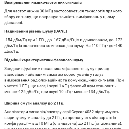
Вимірювання низькочастотних сигналів
Для частот нижче 30 МГц застосовується технологія прямого
збору сигналу, що покращує точність вимірювань у цьому
діапазоні.
Наднизький рівень шуму (DANL)
-154 дБм/Гц при 1 ГГц, до -167 дБм/Гц із підсилювачем, до -172
дБм/Гц із включеною компенсацією шуму. На 110 ГГц - до -140
дБм/Гц.
Відмінні характеристики фазового шуму
Завдяки відмінним показникам фазового шуму прилад
відповідає найвищим вимогам користувачів у галузі
вимірювання радіолокаційних та комунікаційних сигналів. При
частоті 1 ГГц, що несе, і зсуві 1 кГц фазовий шум становить
менше -125 дБс/Гц; при зсуві 10 кГц - менше -134 дБс/Гц.
Ширина смуги аналізу до 2 ГГц
Аналізатори сигналів/спектру серії Ceyear 4082 підтримують
ширину смуги аналізу до 2 ГГц та пропонують сім варіантів
конфігурації — від 10 МГц (стандартна) до 2 ГГц (опціональна),