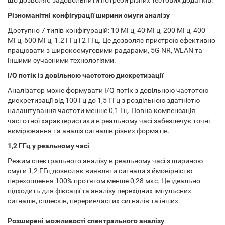
що дозволяє задовольнити потреби різних тестових додатків.
Різноманітні конфігурації ширини смуги аналізу
Доступно 7 типів конфігурацій: 10 МГц, 40 МГц, 200 МГц, 400
МГц, 600 МГц, 1.2 ГГц і 2 ГГц. Це дозволяє пристрою ефективно
працювати з широкосмуговими радарами, 5G NR, WLAN та
іншими сучасними технологіями.
I/Q потік із довільною частотою дискретизації
Аналізатор може формувати I/Q потік з довільною частотою
дискретизації від 100 Гц до 1,5 ГГц з роздільною здатністю
налаштування частоти менше 0,1 Гц. Повна компенсація
частотної характеристики в реальному часі забезпечує точні
вимірювання та аналіз сигналів різних форматів.
1,2 ГГц у реальному часі
Режим спектрального аналізу в реальному часі з шириною
смуги 1,2 ГГц дозволяє виявляти сигнали з ймовірністю
перехоплення 100% протягом менше 0,28 мкс. Це ідеально
підходить для фіксації та аналізу перехідних імпульсних
сигналів, сплесків, переривчастих сигналів та інших.
Розширені можливості спектрального аналізу