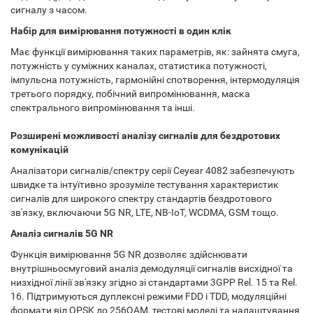
сигналу з часом.
Набір для вимірювання потужності в один клік
Має функції вимірювання таких параметрів, як: зайнята смуга,
потужність у суміжних каналах, статистика потужності,
імпульсна потужність, гармонійні спотворення, інтермодуляція
третього порядку, побічний випромінювання, маска
спектрального випромінювання та інші.
Розширені можливості аналізу сигналів для бездротових
комунікацій
Аналізатори сигналів/спектру серії Ceyear 4082 забезпечують
швидке та інтуїтивно зрозуміле тестування характеристик
сигналів для широкого спектру стандартів бездротового
зв'язку, включаючи 5G NR, LTE, NB-IoT, WCDMA, GSM тощо.
Аналіз сигналів 5G NR
Функція вимірювання 5G NR дозволяє здійснювати
внутрішньосмуговий аналіз демодуляції сигналів висхідної та
низхідної лінії зв'язку згідно зі стандартами 3GPP Rel. 15 та Rel.
16. Підтримуються дуплексні режими FDD і TDD, модуляційні
формати від QPSK до 256QAM, тестові моделі та налаштування