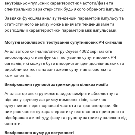
внутрішньомпульсних характеристик частоти/фази та
спектральних характеристик будь-якого обраного імпульсу.
Завдяки функціям аналізу тенденцій параметрів імпульсу та
статистичного аналізу можна вивчати тенденції змін та
розподільчі характеристики параметрів між імпульсами.
Могутні можливості тестування супутникових РЧ сигналів
Аналізатори сигналів/спектру Ceyear 4082 серії мають
високопродуктивні функції тестування супутникових РЧ
сигналів, які можуть бути використані для дослідницьких та
виробничих тестів навантажень супутників, систем та
компонентів.
Вимірювання групової затримки для кількох носіїв
Аналізатор спектру може швидко виміряти абсолютну та
відносну групову затримку компонентівів, таких як
супутникові перетворювачі частоти та транспондери. Він
вимірює частотну характеристику тестованого пристрою та
відображає амплітуду, фазу та групову затримку залежно від
частоти.
Вимірювання шуму до потужності