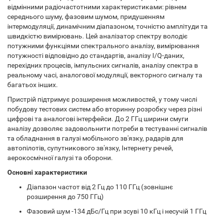
відмінними радіочастотними характеристиками: рівнем
середнього шуму, фазовим шумом, придушенням
інтермодуляції, динамічним діапазоном, точністю амплітуди та
швидкістю вимірювань. Цей аналізатор спектру володіє
потужними функціями спектрального аналізу, вимірювання
потужності відповідно до стандартів, аналізу I/Q-даних,
перехідних процесів, імпульсних сигналів, аналізу спектра в
реальному часі, аналогової модуляції, векторного сигналу та
багатьох інших.
Пристрій підтримує розширення можливостей, у тому числі
побудову тестових систем або вторинну розробку через різні
цифрові та аналогові інтерфейси. До 2 ГГц ширини смуги
аналізу дозволяє задовольнити потреби в тестуванні сигналів
та обладнання в галузі мобільного зв'язку, радарів для
автопілотів, супутникового зв'язку, Інтернету речей,
аерокосмічної галузі та оборони.
Основні характеристики
Діапазон частот від 2 Гц до 110 ГГц (зовнішнє
розширення до 750 ГГц)
Фазовий шум -134 дБс/Гц при зсуві 10 кГц і несучій 1 ГГц