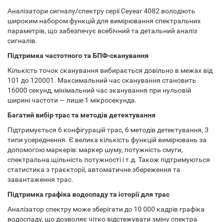
Аналізатори сигналу/спектру серії Ceyear 4082 володіють
широким набором функцій для вимірювання спектральних
параметрів, що забезпечує всебічний та детальний аналіз
сигналів.
Підтримка частотного та БПФ-сканування
Кількість точок сканування вибирається довільно в межах від
101 до 120001. Максимальний час сканування становить
16000 секунд, мінімальний час зканування при нульовій
ширині частоти — лише 1 мікросекунда.
Багатий вибір трас та методів детектування
Підтримується 6 конфігурацій трас, 6 методів детектування, 3
типи усереднення. Є велика кількість функцій вимірювань за
допомогою маркерів: маркер шуму, потужність смуги,
спектральна щільність потужності і т.д. Також підтримуються
статистика з траєкторії, автоматичне збереження та
завантаження трас.
Підтримка графіка водоспаду та історії для трас
Аналізатор спектру може зберігати до 10 000 кадрів графіка
водоспаду, що дозволяє чітко відстежувати зміну спектра