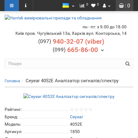
0
0
: 0
пн - пт: з 9.00 до 18.00
Київ пров. Чугуївський 13а, Харків вул. Конторська, 14
940-32-07 (viber)
(097)
665-86-00
(099)
Ceyear 4052E Аналізатор сигналів/спектру
Головна
Рейтинг:
Бренд:
Ceyear
Модель:
4052E
Артикул:
1850