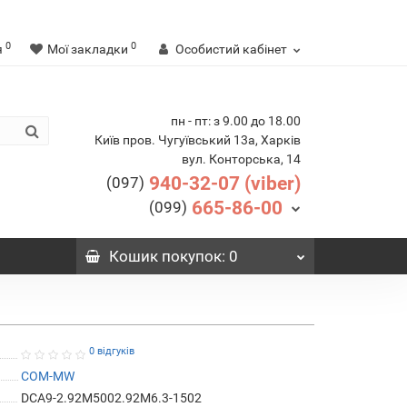
0
0
я
Мої закладки
Особистий кабінет
пн - пт: з 9.00 до 18.00
Київ пров. Чугуївський 13а, Харків
вул. Конторська, 14
940-32-07 (viber)
(097)
665-86-00
(099)
Кошик
покупок
: 0
0 відгуків
COM-MW
DCA9-2.92M5002.92M6.3-1502