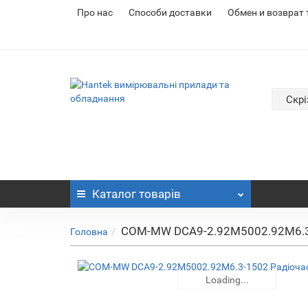
Про нас
Cпособи доставки
Обмен и возврат
Скрі
Каталог
товарів
COM-MW DCA9-2.92M5002.92M6.3-
Головна
Loading...
Loading...