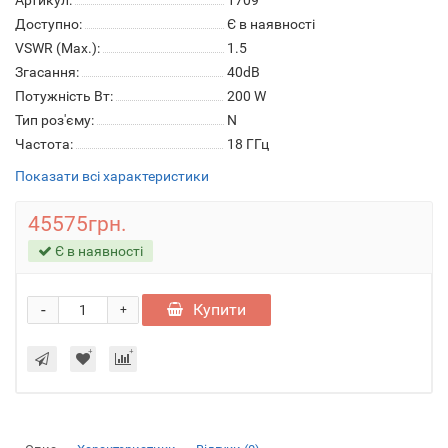
Артикул:
1709
Доступно:
Є в наявності
VSWR (Max.):
1.5
Згасання:
40dB
Потужність Вт:
200 W
Тип роз'єму:
N
Частота:
18 ГГц
Показати всі характеристики
45575грн.
Є в наявності
-
Купити
+