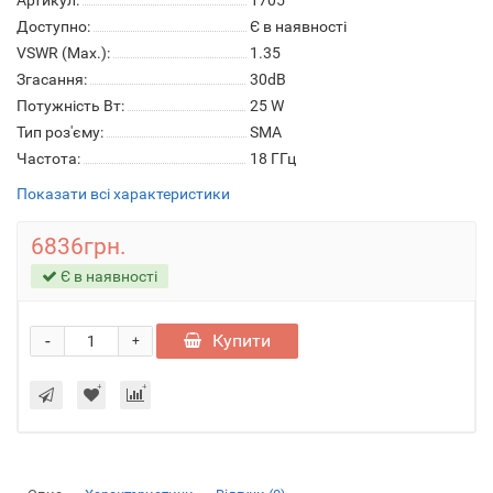
Артикул:
1705
Доступно:
Є в наявності
VSWR (Max.):
1.35
Згасання:
30dB
Потужність Вт:
25 W
Тип роз'єму:
SMA
Частота:
18 ГГц
Показати всі характеристики
6836грн.
Є в наявності
-
Купити
+