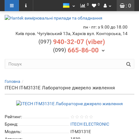
0
0
: 0
пн - пт: з 9.00 до 18.00
Київ пров. Чугуївський 13а, Харків вул. Конторська, 14
940-32-07 (viber)
(097)
665-86-00
(099)
Головна
ITECH IT-M3131E Лабораторне джерело живлення
Рейтинг:
Бренд:
ITECH ELECTRONIC
Модель:
IT-M3131E