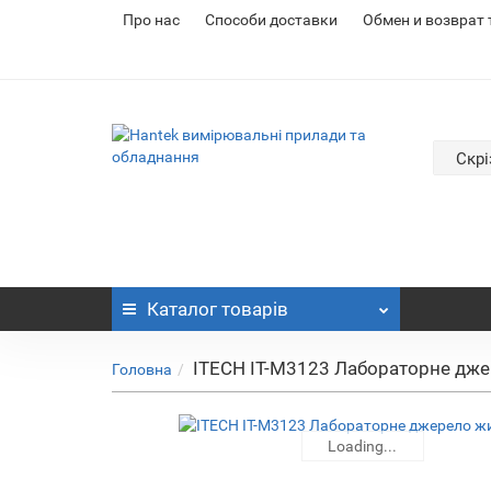
Про нас
Cпособи доставки
Обмен и возврат
Скрі
Каталог
товарів
ITECH IT-M3123 Лабораторне дж
Головна
Loading...
Loading...