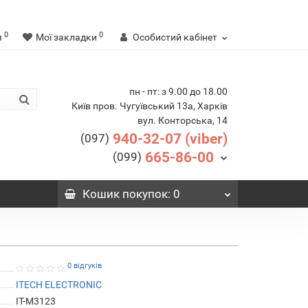
0
0
я
Мої закладки
Особистий кабінет
пн - пт: з 9.00 до 18.00
Київ пров. Чугуївський 13а, Харків
вул. Конторська, 14
940-32-07 (viber)
(097)
665-86-00
(099)
Кошик
покупок
: 0
0 відгуків
ITECH ELECTRONIC
IT-M3123