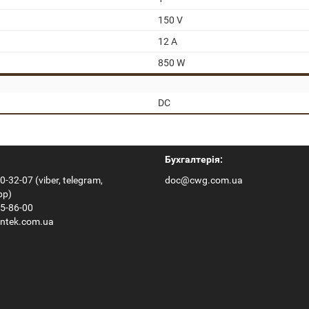
150 V
12 A
850 W
DC
Бухгалтерія:
0-32-07 (viber, telegram,
doc@cwg.com.ua
pp)
65-86-00
ntek.com.ua