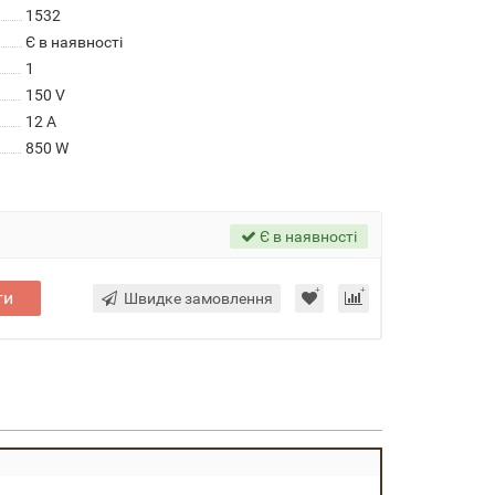
1532
Є в наявності
1
150 V
12 A
850 W
Є в наявності
ти
Швидке замовлення