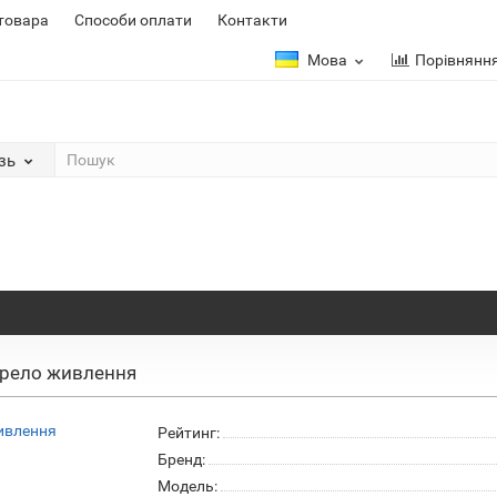
 товара
Способи оплати
Контакти
Мова
Порівнянн
зь
ерело живлення
Рейтинг:
Бренд:
Модель: