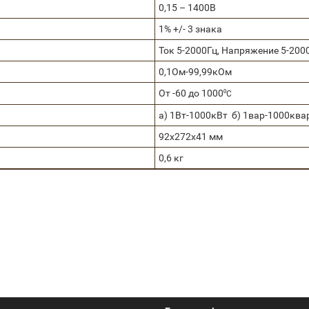
0,15 – 1400В
1% +/- 3 знака
Ток 5-2000Гц, Напряжение 5-200
0,1Ом-99,99кОм
От -60 до 1000
⁰
С
а) 1Вт-1000кВт б) 1вар-1000ква
92х272х41 мм
0,6 кг