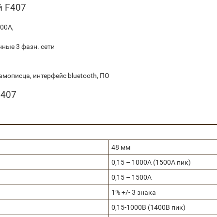
й F407
00А,
ные 3 фазн. сети
мописца, интерфейс bluetooth, ПО
F407
48 мм
0,15 – 1000А (1500А пик)
0,15 – 1500А
1% +/- 3 знака
0,15-1000В (1400В пик)