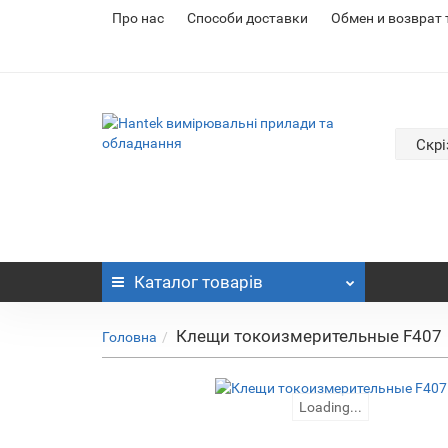
Про нас
Cпособи доставки
Обмен и возврат
Скрі
Каталог
товарів
Клещи токоизмерительные F407
Головна
Loading...
Loading...