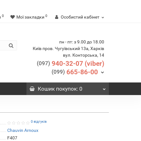
0
0
я
Мої закладки
Особистий кабінет
пн - пт: з 9.00 до 18.00
Київ пров. Чугуївський 13а, Харків
вул. Конторська, 14
940-32-07 (viber)
(097)
665-86-00
(099)
Кошик
покупок
: 0
0 відгуків
Chauvin Arnoux
F407