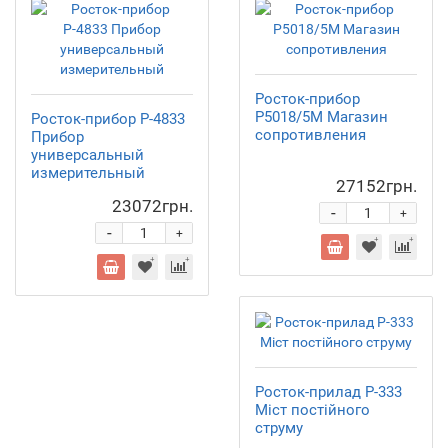
Росток-прибор
Р5018/5М Магазин
Росток-прибор Р-4833
сопротивления
Прибор
универсальный
измерительный
27152грн.
23072грн.
-
+
-
+
Росток-прилад Р-333
Міст постійного
струму