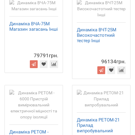
Динаміка ВЧА-75М
Магазин загасань Інші
Динаміка ВЧТ-25М
Високочастотний
тестер Інші
79791грн.
96134грн.
Динаміка РЕТОМ-21
Прилад
випробувальний
Динаміка РЕТОМ -