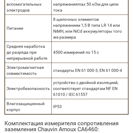
вспомогательных
напряженияmax 50 кОм для цепи
электродов
тока
8 щелочных элементов
напряжением 1,5 В типа LR 14 или
Питание
NiMH, или NiCd аккумуляторы того
же размера
Средняя наработка
до разряда при
4500 измерений по 15 с
непрерывной работе
Электромагнитная
стандарты EN 61 000-3, EN 61 000-4
совместимость
устройство с двойной изоляцией,
Электробезопасность
соответствует стандартам NF EN
61010 / IEC 61557
Влагозащищенный
IP53
корпус
Комплектация измерителя сопротивления
заземления Chauvin Arnoux CA6460: