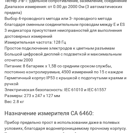
Тестер 3-в-1: удельное сопротивление, заземление, соединение
Диапазон измерения: от 0.00 дo 2000 Ом (3 автоматических
предела)
Выбор 4-проводного метода или 3- проводного метода
благодаря сменным соединительным проводам между E и ES
3 индикатора присутствия неисправностей для выполнения
достоверных измерений
Измерительная частота: 128 Гц
Простое подключение электродов к цветным разъемам
Большой цифровой дисплей с подсветкой и максимальным
отсчетом 2000
Питание: 8 батареек x 1,5В со средним сроком службы,
постоянно контролируемые, 4500 измерений по 15 с каждое
Герметичный корпус IP53 с крышкой с подогнутыми краями и
ручкой
Электрическая безопасность: IEC 61010 и IEC 61557
Размеры: 273 x 247 x 127 мм
Вес: 2.8 кг
Назначение измерителя CA 6460:
Прибор предельно прост в использовании даже в полевых
условиях, благодаря водонепроницаемому прочному корпусу.